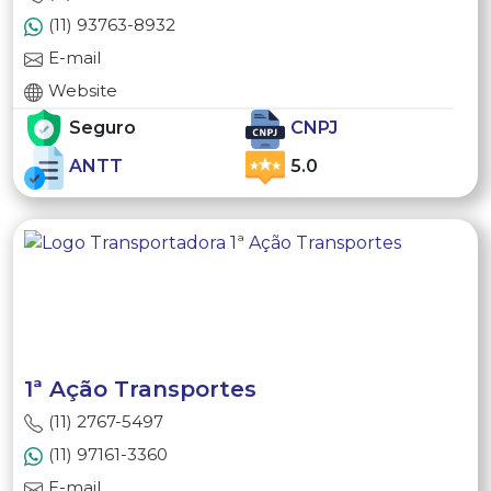
(11) 93763-8932
E-mail
Website
Seguro
CNPJ
ANTT
5.0
1ª Ação Transportes
(11) 2767-5497
(11) 97161-3360
E-mail