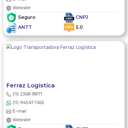
Website
Seguro
CNPJ
ANTT
5.0
Ferraz Logística
(11) 2368-8871
(11) 94547-1365
E-mail
Website