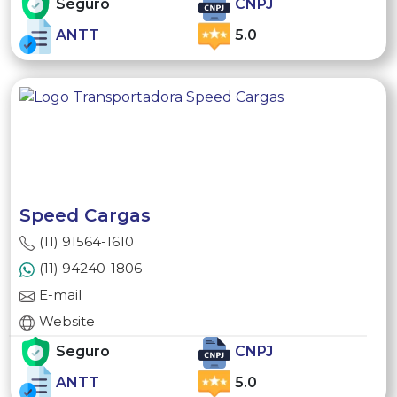
Seguro
CNPJ
ANTT
5.0
Speed Cargas
(11) 91564-1610
(11) 94240-1806
E-mail
Website
Seguro
CNPJ
ANTT
5.0