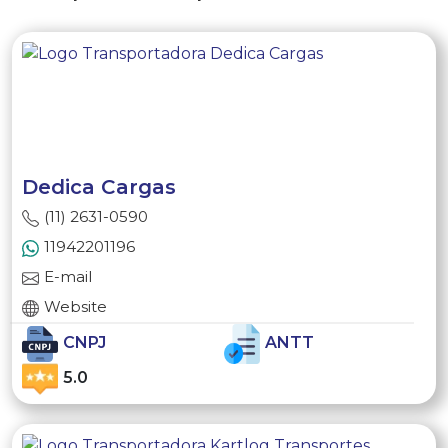
Dedica Cargas
(11) 2631-0590
11942201196
E-mail
Website
CNPJ
ANTT
5.0