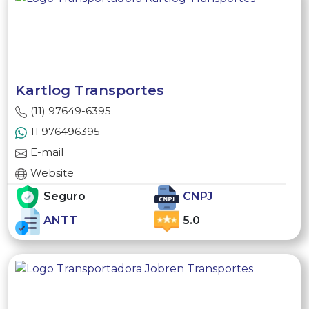
Kartlog Transportes
(11) 97649-6395
11 976496395
E-mail
Website
Seguro
CNPJ
ANTT
5.0