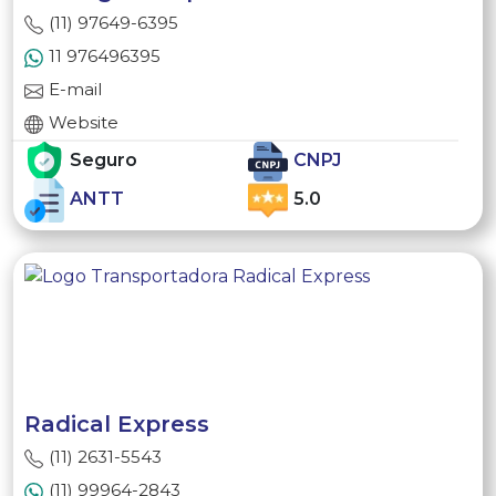
(11) 97649-6395
11 976496395
E-mail
Website
Seguro
CNPJ
ANTT
5.0
Radical Express
(11) 2631-5543
(11) 99964-2843