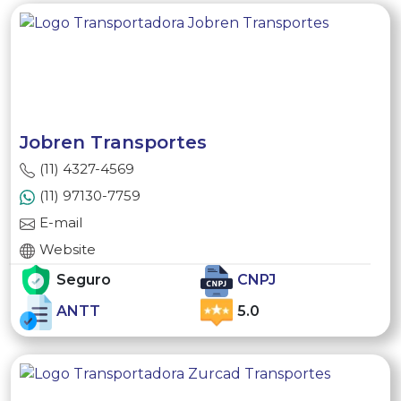
Jobren Transportes
(11) 4327-4569
(11) 97130-7759
E-mail
Website
Seguro
CNPJ
ANTT
5.0