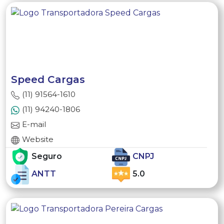
Speed Cargas
(11) 91564-1610
(11) 94240-1806
E-mail
Website
Seguro
CNPJ
ANTT
5.0