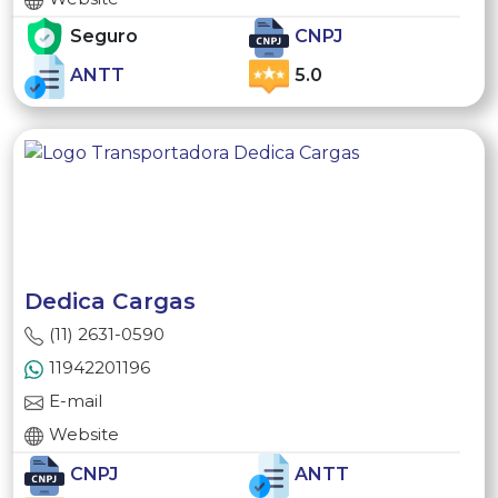
Seguro
CNPJ
ANTT
5.0
Dedica Cargas
(11) 2631-0590
11942201196
E-mail
Website
CNPJ
ANTT