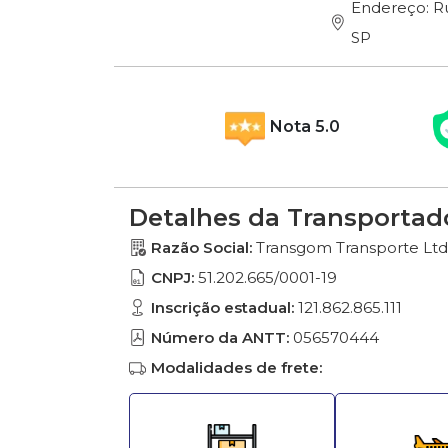
Endereço: Ru
SP
Nota 5.0
Detalhes da Transportad
Razão Social:
Transgom Transporte Lt
CNPJ:
51.202.665/0001-19
Inscrição estadual:
121.862.865.111
Número da ANTT:
056570444
Modalidades de frete: