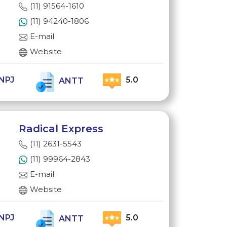
(11) 91564-1610
(11) 94240-1806
E-mail
Website
NPJ
5.0
ANTT
Radical Express
(11) 2631-5543
(11) 99964-2843
E-mail
Website
NPJ
5.0
ANTT