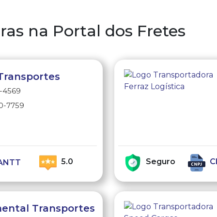
as na Portal dos Fretes
Transportes
7-4569
30-7759
e
5.0
Seguro
C
ANTT
ental Transportes