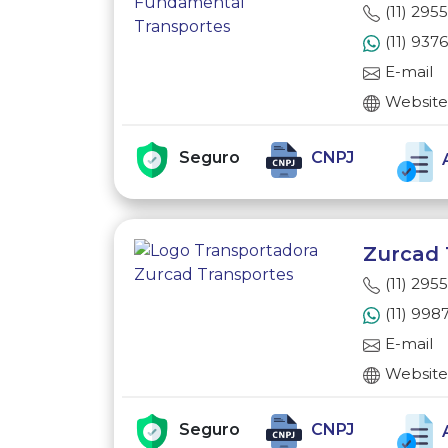
(11) 295
(11) 937
E-mail
Websit
Seguro
CNPJ
Zurcad 
(11) 295
(11) 998
E-mail
Websit
Seguro
CNPJ