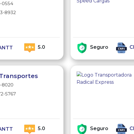
5-0554
63-8932
e
5.0
Seguro
C
ANTT
Transportes
5-8020
72-5767
e
5.0
Seguro
C
ANTT