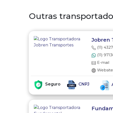
Outras transportador
Jobren 
(11) 432
(11) 971
E-mail
Websit
Seguro
CNPJ
Fundam