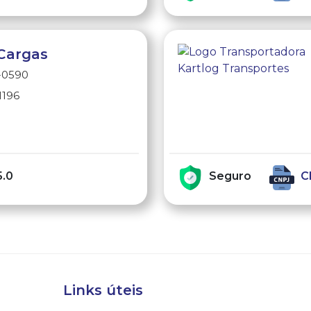
Cargas
1-0590
1196
e
5.0
Seguro
C
Links úteis