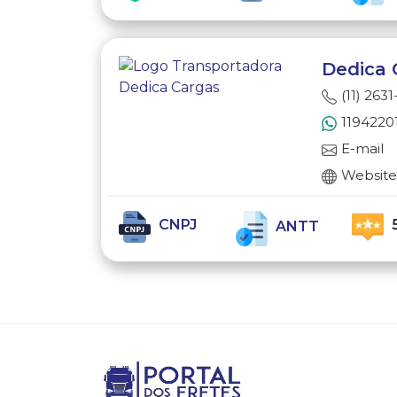
Dedica 
(11) 263
1194220
E-mail
Websit
CNPJ
ANTT