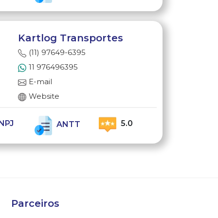
Kartlog Transportes
(11) 97649-6395
11 976496395
E-mail
Website
NPJ
5.0
ANTT
Parceiros