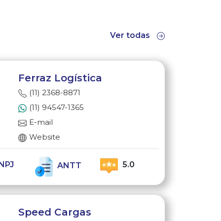
Ver todas
Ferraz Logística
(11) 2368-8871
(11) 94547-1365
E-mail
Website
NPJ
5.0
ANTT
Speed Cargas