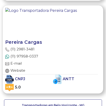
Pereira Cargas
(11) 2981-3481
(11) 97958-0337
E-mail
Website
CNPJ
ANTT
5.0
Transportadoras em Belo Horizonte - MG