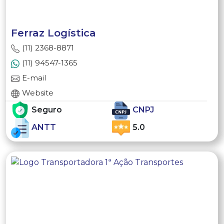
Ferraz Logística
(11) 2368-8871
(11) 94547-1365
E-mail
Website
Seguro
CNPJ
ANTT
5.0