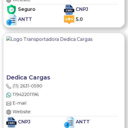
Seguro
CNPJ
ANTT
5.0
Dedica Cargas
(11) 2631-0590
11942201196
E-mail
Website
CNPJ
ANTT