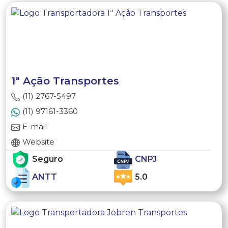
1ª Ação Transportes
(11) 2767-5497
(11) 97161-3360
E-mail
Website
Seguro
CNPJ
ANTT
5.0