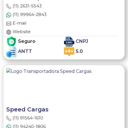
(11) 2631-5543
(11) 99964-2843
E-mail
Website
Seguro
CNPJ
ANTT
5.0
Speed Cargas
(11) 91564-1610
(11) 94240-1806