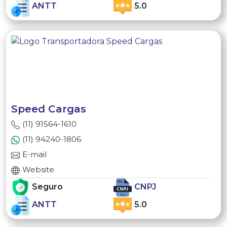
ANTT
5.0
Speed Cargas
(11) 91564-1610
(11) 94240-1806
E-mail
Website
Seguro
CNPJ
ANTT
5.0