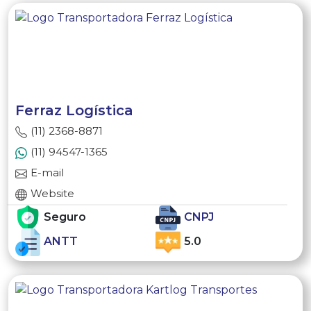
Ferraz Logística
(11) 2368-8871
(11) 94547-1365
E-mail
Website
Seguro
CNPJ
ANTT
5.0