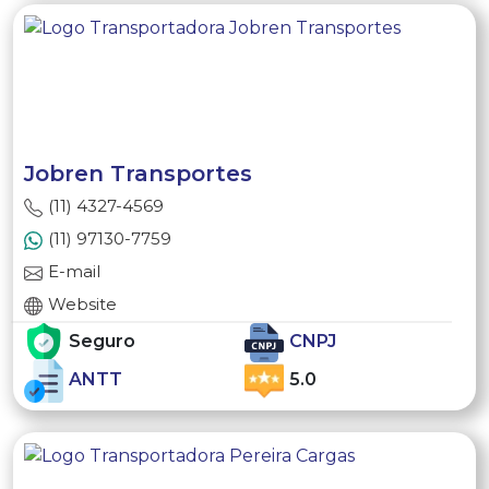
Jobren Transportes
(11) 4327-4569
(11) 97130-7759
E-mail
Website
Seguro
CNPJ
ANTT
5.0