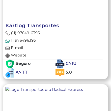
Kartlog Transportes
(11) 97649-6395
11 976496395
E-mail
Website
Seguro
CNPJ
ANTT
5.0