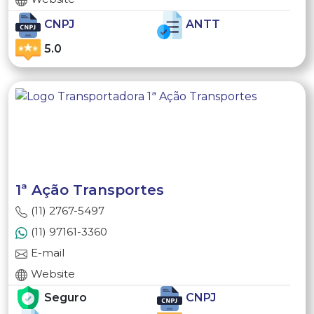
CNPJ
ANTT
5.0
1ª Ação Transportes
(11) 2767-5497
(11) 97161-3360
E-mail
Website
Seguro
CNPJ