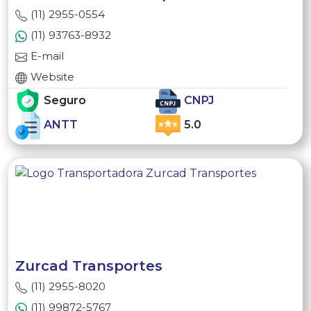
(11) 2955-0554
(11) 93763-8932
E-mail
Website
Seguro
CNPJ
ANTT
5.0
Zurcad Transportes
(11) 2955-8020
(11) 99872-5767